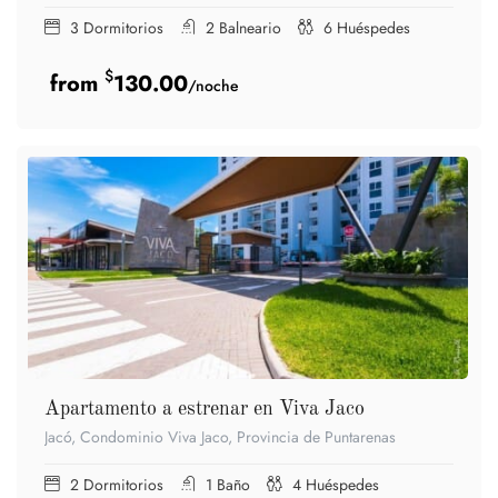
3
Dormitorios
2
Balneario
6
Huéspedes
$
130.00
/noche
Apartamento a estrenar en Viva Jaco
Jacó, Condominio Viva Jaco, Provincia de Puntarenas
2
Dormitorios
1
Baño
4
Huéspedes