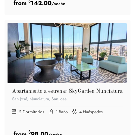
$
142.00
/noche
Apartamento a estrenar SkyGarden Nunciatura
San José, Nunciatura, San José
2
Dormitorios
1
Baño
4
Huéspedes
$
98.00
/noche