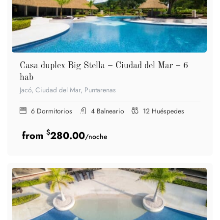
Casa duplex Big Stella – Ciudad del Mar – 6
hab
Jacó, Ciudad del Mar, Puntarenas
6
Dormitorios
4
Balneario
12
Huéspedes
$
280.00
/noche