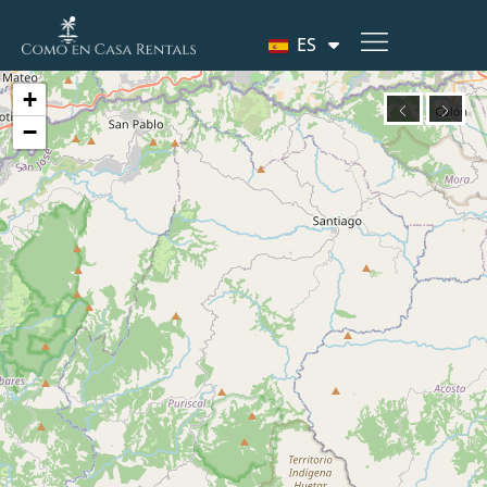
ES
+
−