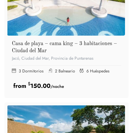
Casa de playa – cama king – 3 habitaciones –
Ciudad del Mar
Jacó, Ciudad del Mar, Provincia de Puntarenas
3
Dormitorios
2
Balneario
6
Huéspedes
$
150.00
/noche